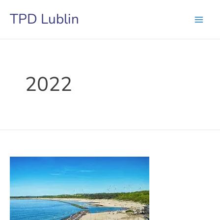
Przejdź
TPD Lublin
do
treści
2022
Turnusy
rehabilitacyjne
2022.