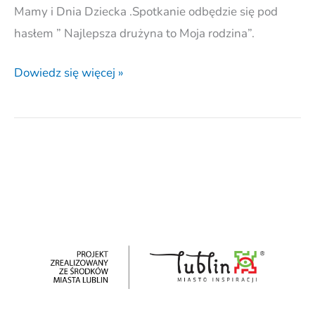
Mamy i Dnia Dziecka .Spotkanie odbędzie się pod
hasłem ” Najlepsza drużyna to Moja rodzina”.
Dowiedz się więcej »
Uśmiech
dziecka-
świetlica
dla
dzieci
z
Ukrainy.