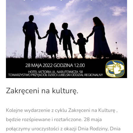
Zakręceni na kulturę.
Kolejne wydarzenie z cyklu Zakręceni na Kulturę ,
będzie rozśpiewane i roztańczone. 28 maja
połączymy uroczystości z okazji Dnia Rodziny, Dnia