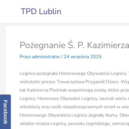
Przejdź
TPD Lublin
do
treści
Pożegnanie Ś. P. Kazimierza
Przez
administrator
/
24 września 2025
Legnica pożegnała Honorowego Obywatela Legnicy. W
wieloletni prezes Towarzystwa Przyjaciół Dzieci. Ws
tak Kaźmierza Pleśniak wspominają osoby, które prz
Legnicy. Honorowy Obywatel Legnicy, laureat wielu na
Facebook
młodzieży oraz osób niepełnosprawnych zmarł w wi
Honorowego Obywatela Legnicy żegnały tłumy. Obecni
władze miasta Legnicy, powiatu legnickiego, samorzą