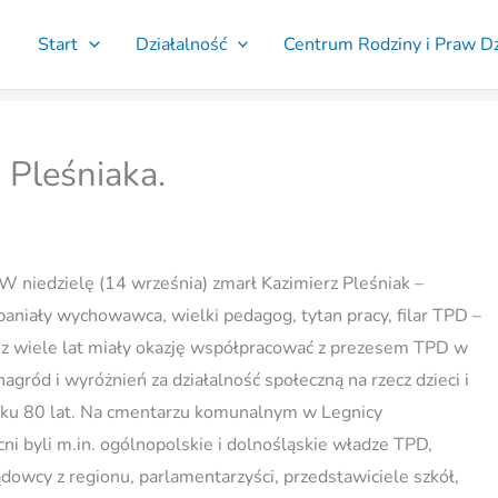
Start
Działalność
Centrum Rodziny i Praw D
 Pleśniaka.
 niedzielę (14 września) zmarł Kazimierz Pleśniak –
paniały wychowawca, wielki pedagog, tytan pracy, filar TPD –
ez wiele lat miały okazję współpracować z prezesem TPD w
gród i wyróżnień za działalność społeczną na rzecz dzieci i
eku 80 lat. Na cmentarzu komunalnym w Legnicy
 byli m.in. ogólnopolskie i dolnośląskie władze TPD,
dowcy z regionu, parlamentarzyści, przedstawiciele szkół,