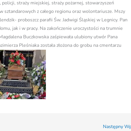
 policji, straży miejskiej, straży pożarnej, stowarzyszeń
ów sztandarowych z całego regionu oraz wolontariusze. Mszy
dzik- proboszcz parafii Św. Jadwigi Śląskiej w Legnicy. Pan
domu, jak i w pracy. Na zakończenie uroczystości na trumnie
ka Magdalena Buczkowska zaśpiewała ulubiony utwór Pana
azimierza Pleśniaka została złożona do grobu na cmentarzu
Następny W