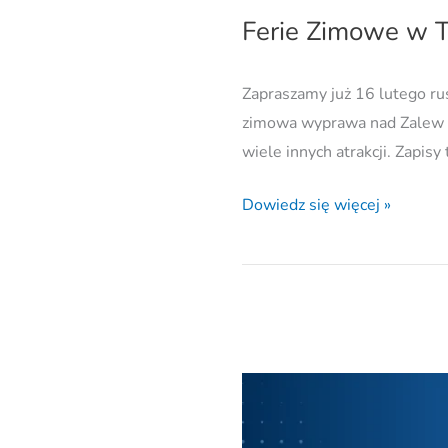
Ferie Zimowe w 
Zapraszamy już 16 lutego ru
zimowa wyprawa nad Zalew Ze
wiele innych atrakcji. Zapisy 
Dowiedz się więcej »
1,5
%
realna