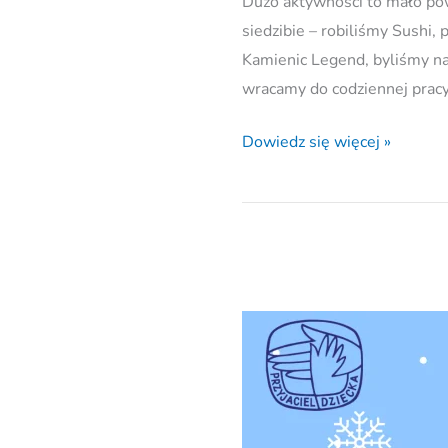
Dużo aktywności to mało pow
siedzibie – robiliśmy Sushi,
Kamienic Legend, byliśmy na 
wracamy do codziennej pracy
Dowiedz się więcej »
Ferie
Zimowe
w
TPD.