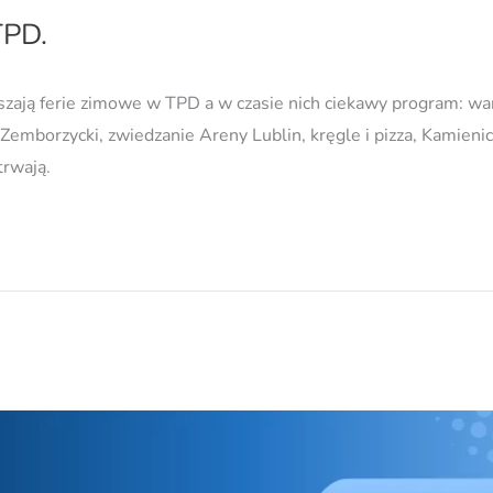
TPD.
szają ferie zimowe w TPD a w czasie nich ciekawy program: war
mborzycki, zwiedzanie Areny Lublin, kręgle i pizza, Kamienic
trwają.