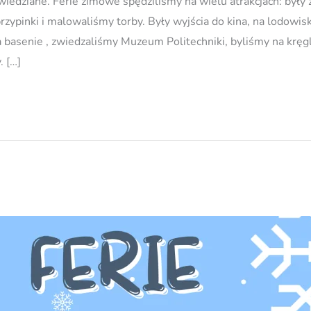
iedziane. Ferie zimowe spędziliśmy na wielu atrakcjach: były 
 przypinki i malowaliśmy torby. Były wyjścia do kina, na lodowi
basenie , zwiedzaliśmy Muzeum Politechniki, byliśmy na kręgla
. […]