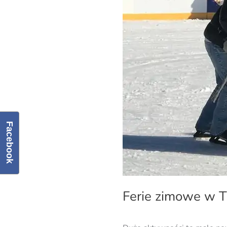
TPD
za
nami.
Facebook
Ferie zimowe w T